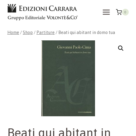
Skip
to
0
content
Home
/
Shop
/
Partiture
/
Beati qui abitant in domo tua
Beati qui abitant in