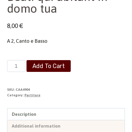
domo tua
8,00
€
A 2, Canto e Basso
Beati
Add To Cart
qui
abitant
in
SKU:
CAA4904
domo
Category:
Partiture
tua
quantity
Description
Additional information