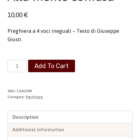
10,00
€
Preghiera a 4 voci ineguali – Testo di Giuseppe
Giusti
Alla
Add To Cart
mente
confusa
quantity
SKU:
CAA2294
Category:
Partiture
Description
Additional information