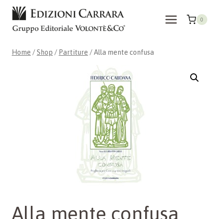
Skip
to
0
content
Home
/
Shop
/
Partiture
/
Alla mente confusa
Alla mente confusa