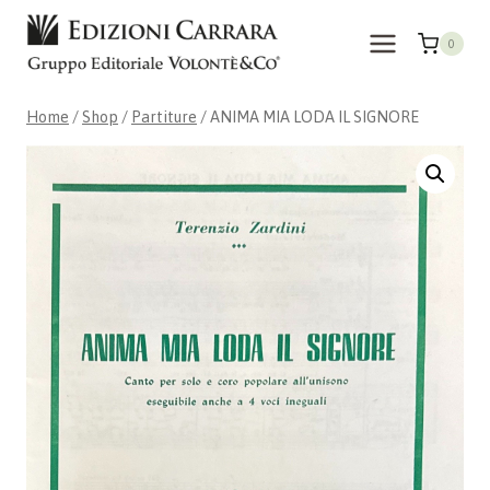
Skip
to
0
content
Home
/
Shop
/
Partiture
/
ANIMA MIA LODA IL SIGNORE