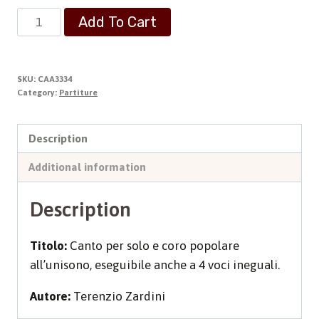
ANIMA
Add To Cart
MIA
LODA
IL
SKU:
CAA3334
SIGNORE
Category:
Partiture
quantity
Description
Additional information
Description
Titolo:
Canto per solo e coro popolare
all’unisono, eseguibile anche a 4 voci ineguali.
Autore:
Terenzio Zardini