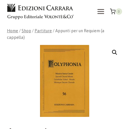
Skip
to
0
content
Home
/
Shop
/
Partiture
/
Appunti per un Requiem (a
cappella)