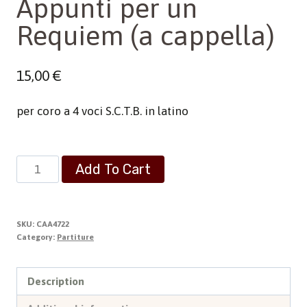
Appunti per un
Requiem (a cappella)
15,00
€
per coro a 4 voci S.C.T.B. in latino
Appunti
Add To Cart
per
un
Requiem
SKU:
CAA4722
(a
Category:
Partiture
cappella)
quantity
Description