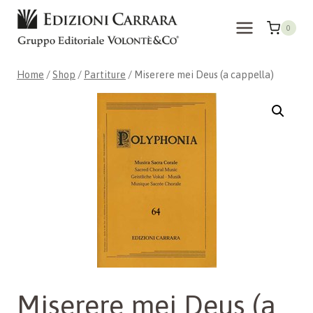
Skip
to
0
content
Home
/
Shop
/
Partiture
/
Miserere mei Deus (a cappella)
Miserere mei Deus (a