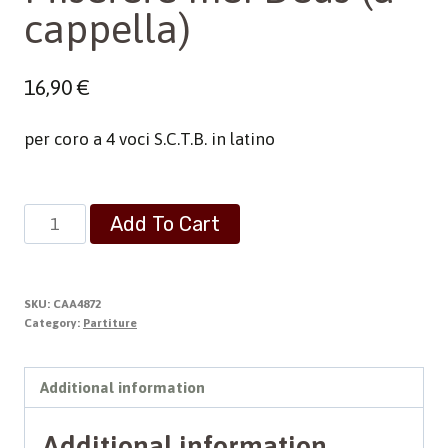
cappella)
16,90
€
per coro a 4 voci S.C.T.B. in latino
Miserere
Add To Cart
mei
Deus
(a
SKU:
CAA4872
cappella)
Category:
Partiture
quantity
Additional information
Additional information