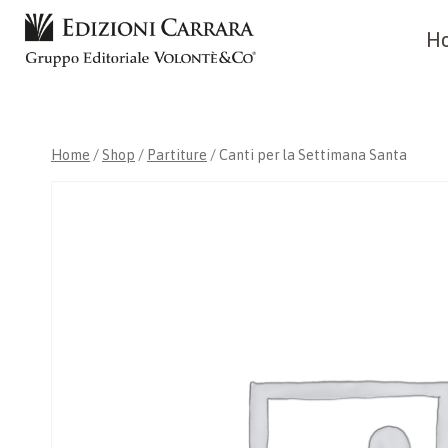
Skip
H
to
content
Home
/
Shop
/
Partiture
/
Canti per la Settimana Santa