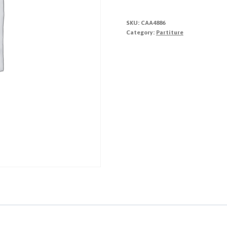
la
Settimana
SKU:
CAA4886
Santa
Category:
Partiture
quantity