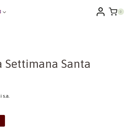
0
la Settimana Santa
 s.a.