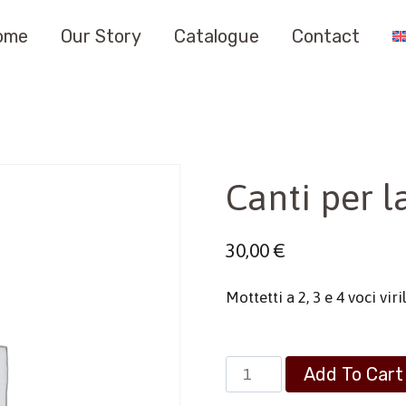
ome
Our Story
Catalogue
Contact
Canti per 
30,00
€
Mottetti a 2, 3 e 4 voci virili
Canti
Add To Cart
per