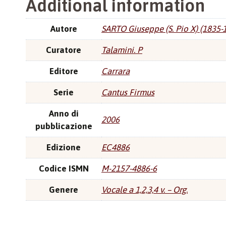
Additional information
Autore
SARTO Giuseppe (S. Pio X) (1835-
Curatore
Talamini. P
Editore
Carrara
Serie
Cantus Firmus
Anno di
2006
pubblicazione
Edizione
EC4886
Codice ISMN
M-2157-4886-6
Genere
Vocale a 1,2,3,4 v. – Org.