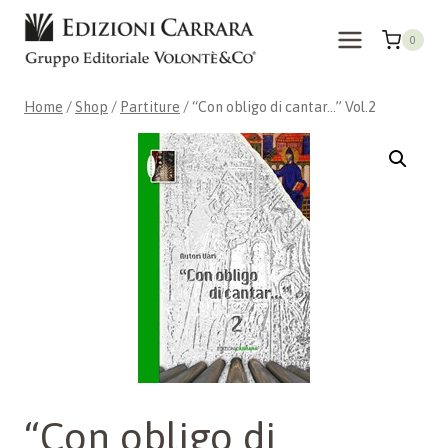
Skip
to
0
content
Home
/
Shop
/
Partiture
/
“Con obligo di cantar…” Vol.2
“Con obligo di