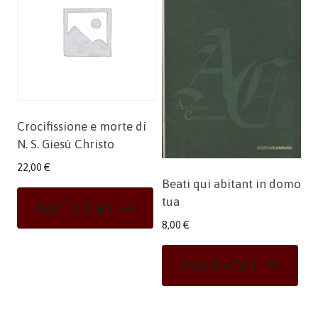
Crocifissione e morte di
N. S. Giesù Christo
22,00
€
Beati qui abitant in domo
tua
Add To Cart
8,00
€
Add To Cart