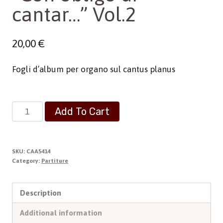
cantar…” Vol.2
20,00
€
Fogli d’album per organo sul cantus planus
"Con
Add To Cart
obligo
di
cantar..."
SKU:
CAA5414
Vol.2
Category:
Partiture
quantity
Description
Additional information