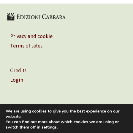
Privacy and cookie
Terms of sales
Credits
Login
We are using cookies to give you the best experience on our
website.
You can find out more about which cookies we are using or
Volontè & Co. Srl – P.I. 06181480960 –
info@volonte-
switch them off in
settings
.
co.com
– Tel.
+39 02 45473285