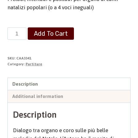
natalizi popolari (o a 4 voci ineguali)
L'Organista
Add To Cart
alla
Messa
quantity
SKU:
CAA3341
Category:
Partiture
Description
Additional information
Description
Dialogo tra organo e coro sulle più belle