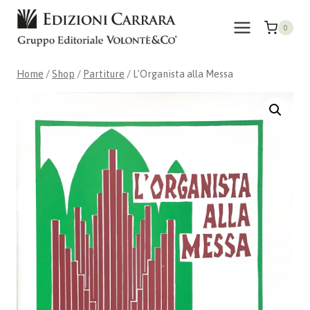
Skip
to
0
content
Home
/
Shop
/
Partiture
/
L’Organista alla Messa