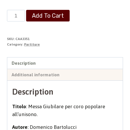
MESSA
Add To Cart
GIUBILARE
|
Giubileo
SKU:
CAA3351
Anno
Category:
Partiture
2000
quantity
Description
Additional information
Description
Titolo
: Messa Giubilare per coro popolare
all’unisono.
Autore
: Domenico Bartolucci