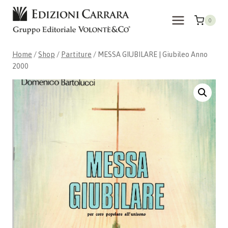
Skip
to
0
content
Home
/
Shop
/
Partiture
/
MESSA GIUBILARE | Giubileo Anno
2000