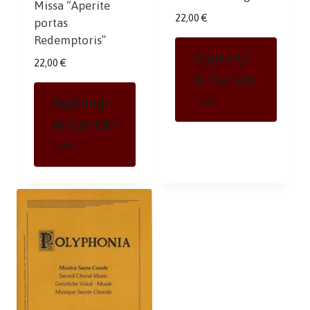
Missa “Aperite
22,00
€
portas
Redemptoris”
Aggiungi
22,00
€
Al Carrello
Aggiungi
Al Carrello