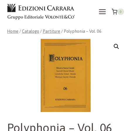
Salta
al
0
contenuto
Home
/
Catalogo
/
Partiture
/
Polyphonia – Vol. 06
Polyphonia – Vol. 06