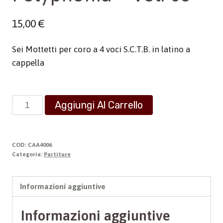
15,00
€
Sei Mottetti per coro a 4 voci S.C.T.B. in latino a
cappella
Polyphonia
Aggiungi Al Carrello
-
Vol.
06
COD:
CAA4006
quantità
Categoria:
Partiture
Informazioni aggiuntive
Informazioni aggiuntive