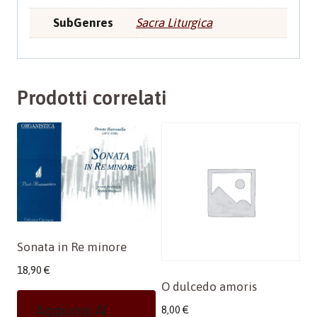
SubGenres
Sacra Liturgica
Prodotti correlati
Sonata in Re minore
18,90
€
O dulcedo amoris
Aggiungi Al
8,00
€