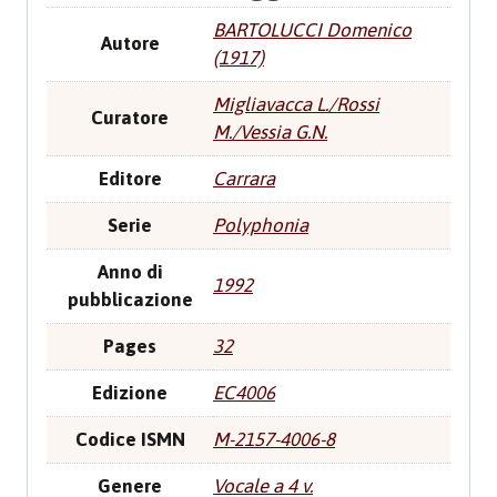
BARTOLUCCI Domenico
Autore
(1917)
Migliavacca L./Rossi
Curatore
M./Vessia G.N.
Editore
Carrara
Serie
Polyphonia
Anno di
1992
pubblicazione
Pages
32
Edizione
EC4006
Codice ISMN
M-2157-4006-8
Genere
Vocale a 4 v.