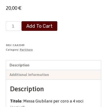
20,00
€
MESSA
Add To Cart
GIUBILARE
|
Giubileo
SKU:
CAA3349
Anno
Category:
Partiture
2000
quantity
Description
Additional information
Description
Titolo
: Messa Giubilare per coro a 4 voci