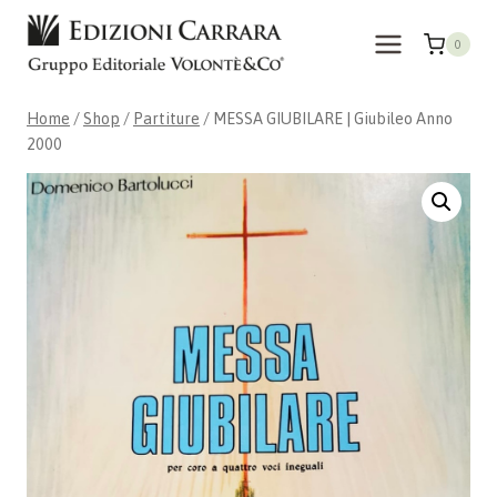
Skip
to
0
content
Home
/
Shop
/
Partiture
/
MESSA GIUBILARE | Giubileo Anno
2000