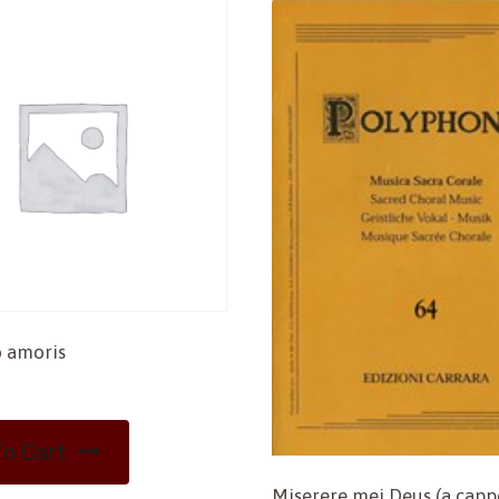
 amoris
o Cart
Miserere mei Deus (a cappe