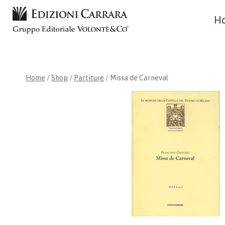
Skip
H
to
content
Home
/
Shop
/
Partiture
/
Missa de Carneval