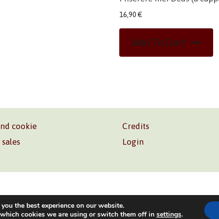
16,90
€
Add To Cart
and cookie
Credits
 sales
Login
o. Srl – P.I. 06181480960 –
info@volonte-co.com
– Tel.
+39 
 you the best experience on our website.
 which cookies we are using or switch them off in
settings
.