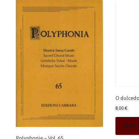
O dulcedo
8,00
€
Add T
Polyphonia – Vol. 65