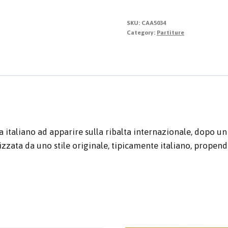
Carneval
quantity
SKU:
CAA5034
Category:
Partiture
italiano ad apparire sulla ribalta internazionale, dopo un le
zata da uno stile originale, tipicamente italiano, propend