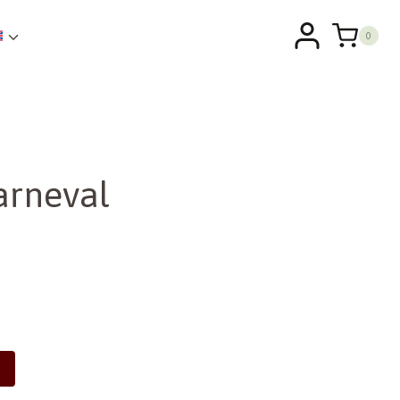
0
arneval