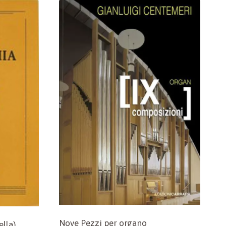
Nove Pezzi per organo
lla)