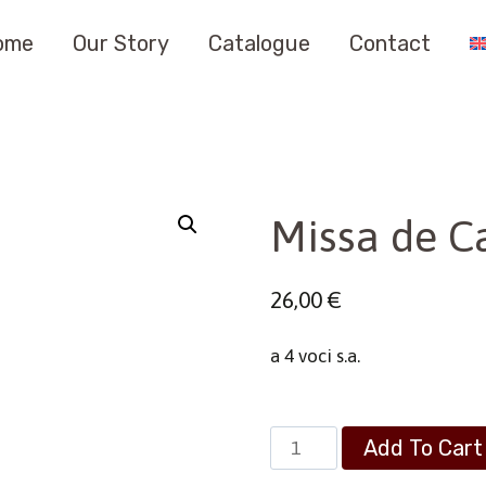
ome
Our Story
Catalogue
Contact
Missa de C
26,00
€
a 4 voci s.a.
Missa
Add To Cart
de