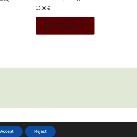
15,00
€
Add To Cart
02 45473285
Accept
Reject