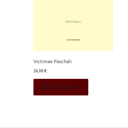
Victimae Paschali
26,00
€
Add To Cart