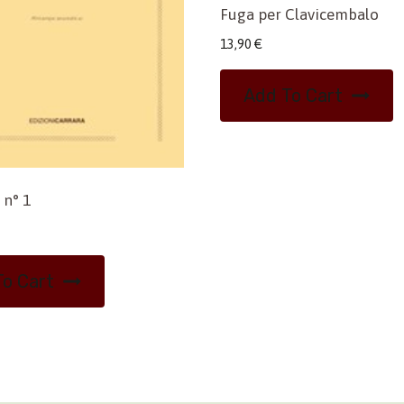
Fuga per Clavicembalo
13,90
€
Add To Cart
 n° 1
o Cart