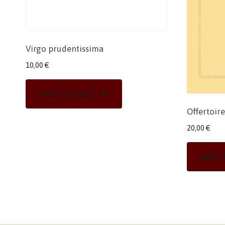
Virgo prudentissima
10,00
€
Add To Cart
Offertoire
20,00
€
Add T