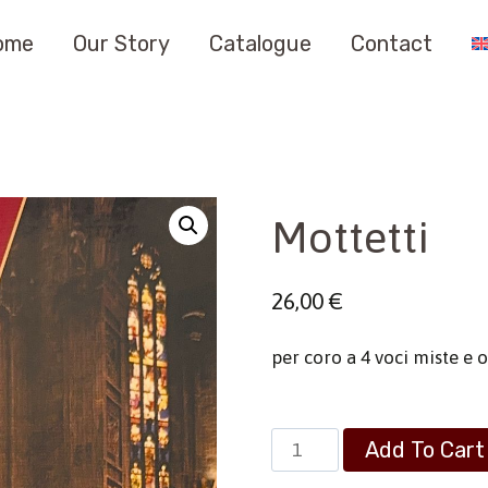
ome
Our Story
Catalogue
Contact
Mottetti
26,00
€
per coro a 4 voci miste e 
Mottetti
Add To Cart
quantity