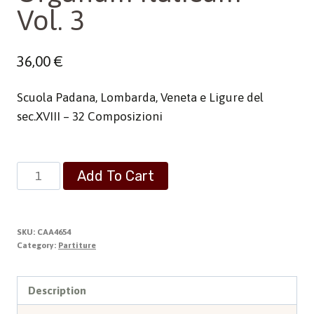
Vol. 3
36,00
€
Scuola Padana, Lombarda, Veneta e Ligure del
sec.XVIII – 32 Composizioni
Organum
Add To Cart
Italicum
-
Vol.
SKU:
CAA4654
3
Category:
Partiture
quantity
Description