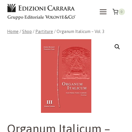
Skip
to
0
content
Home
/
Shop
/
Partiture
/
Organum Italicum – Vol. 3
Organum Italicum –