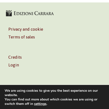
Privacy and cookie
Terms of sales
Credits
Login
We are using cookies to give you the best experience on our
website.
You can find out more about which cookies we are using or
Volontè & Co. Srl – P.I. 06181480960 –
info@volonte-
switch them off in
settings
.
co.com
– Tel.
+39 02 45473285