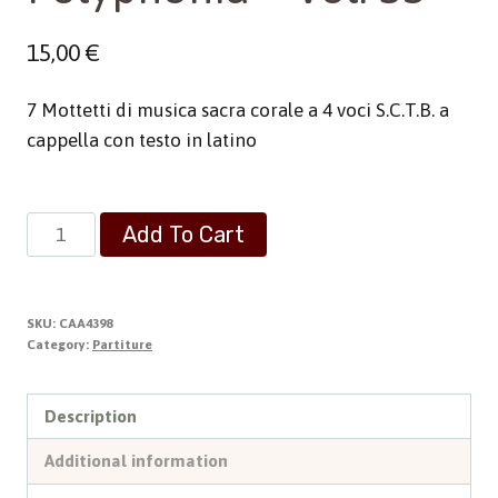
15,00
€
7 Mottetti di musica sacra corale a 4 voci S.C.T.B. a
cappella con testo in latino
Polyphonia
Add To Cart
-
Vol.
35
SKU:
CAA4398
quantity
Category:
Partiture
Description
Additional information