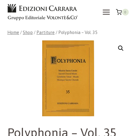
Skip
to
0
content
Home
/
Shop
/
Partiture
/
Polyphonia – Vol. 35
Polyphonia – Vol. 35