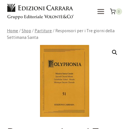
Skip
to
0
content
Home
/
Shop
/
Partiture
/
Responsori per i Tre giorni della
Settimana Santa