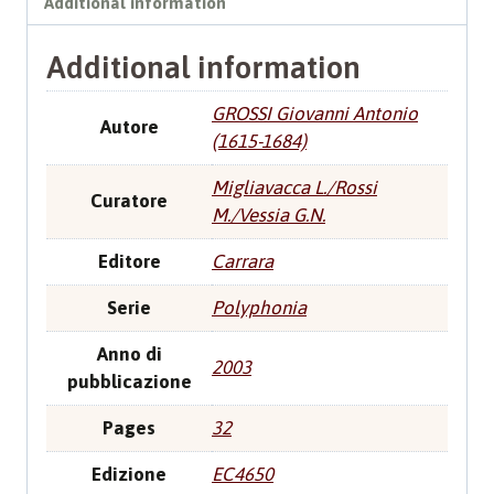
Additional information
Santa
quantity
Additional information
GROSSI Giovanni Antonio
Autore
(1615-1684)
Migliavacca L./Rossi
Curatore
M./Vessia G.N.
Editore
Carrara
Serie
Polyphonia
Anno di
2003
pubblicazione
Pages
32
Edizione
EC4650