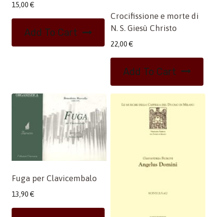
15,00
€
Crocifissione e morte di
N. S. Giesù Christo
Add To Cart
22,00
€
Add To Cart
Fuga per Clavicembalo
13,90
€