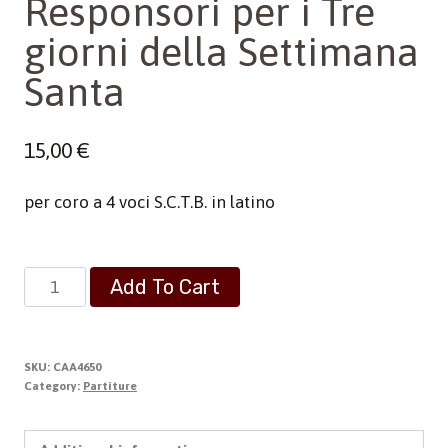
Responsori per i Tre
giorni della Settimana
Santa
15,00
€
per coro a 4 voci S.C.T.B. in latino
Responsori
Add To Cart
per
i
Tre
SKU:
CAA4650
giorni
Category:
Partiture
della
Settimana