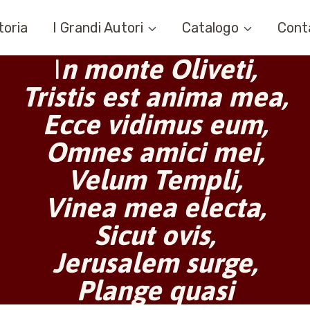
toria
I Grandi Autori
Catalogo
Cont
I
n monte Oliveti,
Tristis est anima mea,
Ecce vidimus eum,
Omnes amici mei,
Velum Templi,
Vinea mea electa,
Sicut ovis,
Jerusalem surge,
Plange quasi