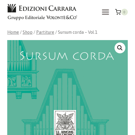
Skip
to
0
content
Home
/
Shop
/
Partiture
/
Sursum corda – Vol.1