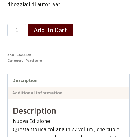
diteggiati di autori vari
Sursum
Add To Cart
corda
-
Vol.1
SKU:
CAA2426
quantity
Category:
Partiture
Description
Additional information
Description
Nuova Edizione
Questa storica collana in 27 volumi, che può e