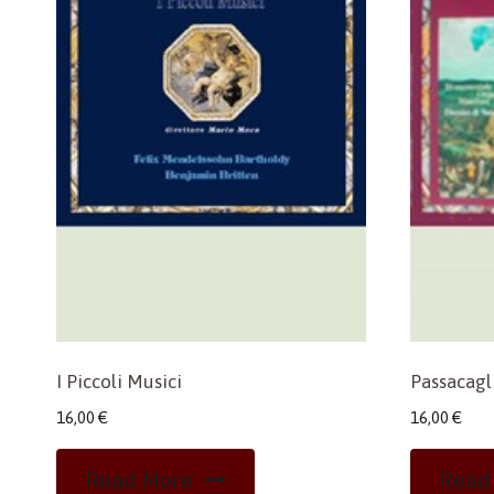
I Piccoli Musici
Passacagl
16,00
€
16,00
€
Read More
Read