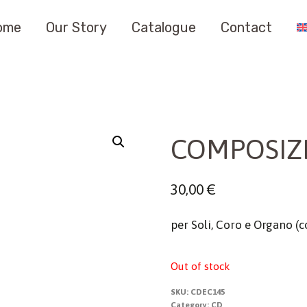
ome
Our Story
Catalogue
Contact
COMPOSIZI
30,00
€
per Soli, Coro e Organo 
Out of stock
SKU:
CDEC145
Category:
CD