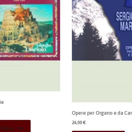
ia
Opere per Organo e da Ca
26,00
€
 More