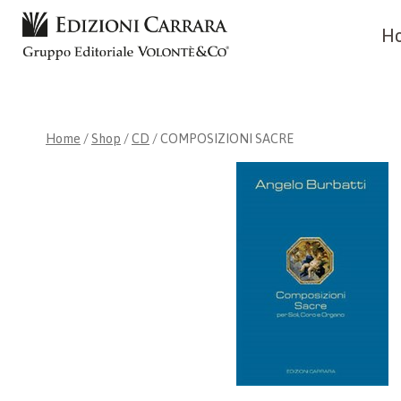
Skip
H
to
content
Home
/
Shop
/
CD
/
COMPOSIZIONI SACRE