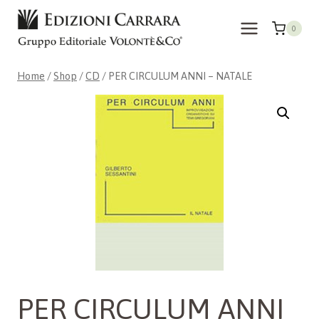
Skip
to
0
content
Home
/
Shop
/
CD
/
PER CIRCULUM ANNI – NATALE
PER CIRCULUM ANNI