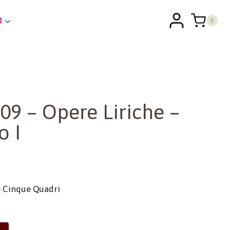
0
09 – Opere Liriche –
o I
 e Cinque Quadri