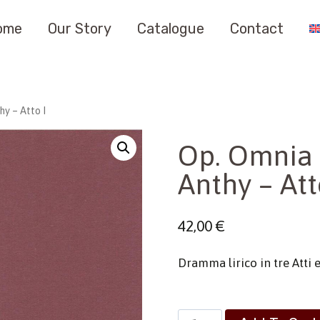
ome
Our Story
Catalogue
Contact
y – Atto I
Op. Omnia 
Anthy – Att
42,00
€
Dramma lirico in tre Atti
Op.