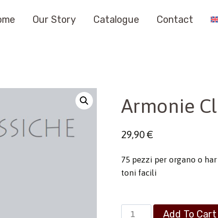
ome
Our Story
Catalogue
Contact
Armonie Cla
29,90
€
75 pezzi per organo o harmo
toni facili
Armonie
Add To Cart