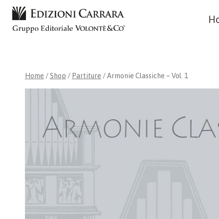
Skip
H
to
content
Home
/
Shop
/
Partiture
/
Armonie Classiche – Vol. 1