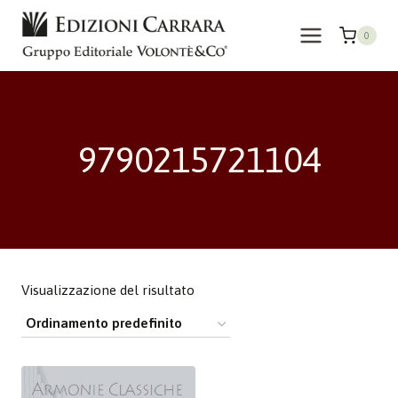
Salta
al
0
contenuto
9790215721104
Visualizzazione del risultato