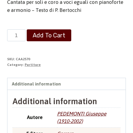
Cantata per soli e coro a voci eguali con pianoforte
e armonio – Testo di P. Bertocchi
Cantico
Add To Cart
all’uomo
di
Dio
SKU:
CAA2570
quantity
Category:
Partiture
Additional information
Additional information
PEDEMONTI Giuseppe
Autore
(1910-2002)