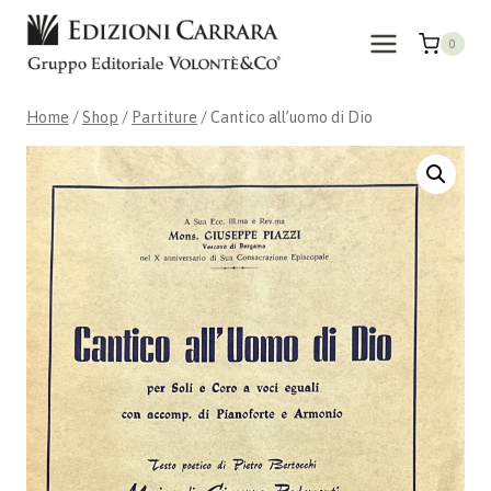
Skip
to
0
content
Home
/
Shop
/
Partiture
/
Cantico all’uomo di Dio