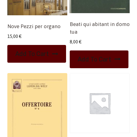
Beati qui abitant in domo
Nove Pezzi per organo
tua
15,00
€
8,00
€
Add To Cart
Add To Cart