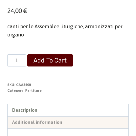
24,00
€
canti per le Assemblee liturgiche, armonizzati per
organo
Cento
Add To Cart
Canti
gregoriani
quantity
SKU:
CAA3400
Category:
Partiture
Description
Additional information