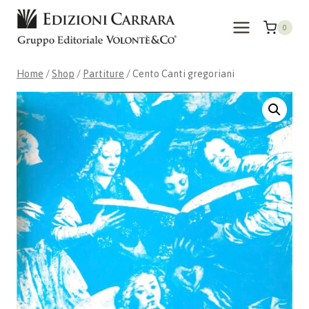
Skip
to
0
content
Home
/
Shop
/
Partiture
/
Cento Canti gregoriani