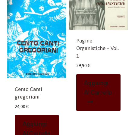
Pagine
Organistiche – Vol.
1
29,90
€
Aggiungi
Cento Canti
Al Carrello
gregoriani
24,00
€
Aggiungi
Al Carrello