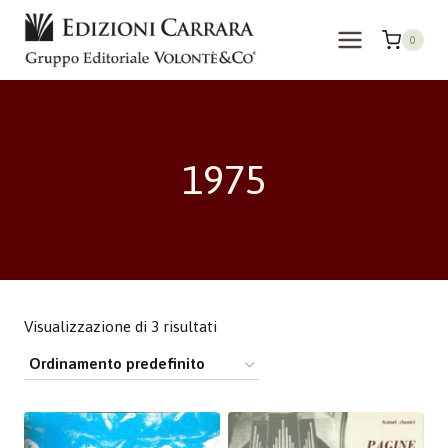
Salta
al
0
contenuto
1975
Visualizzazione di 3 risultati