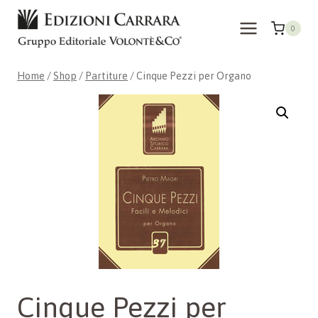
Skip
to
0
content
Home
/
Shop
/
Partiture
/
Cinque Pezzi per Organo
Cinque Pezzi per