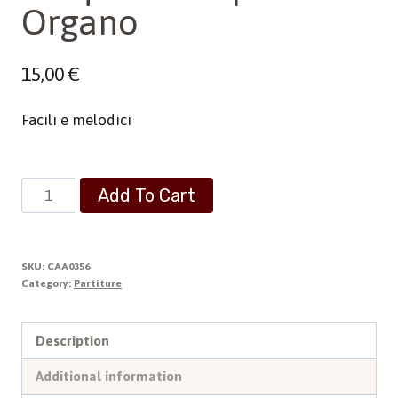
Organo
15,00
€
Facili e melodici
Cinque
Add To Cart
Pezzi
per
Organo
SKU:
CAA0356
quantity
Category:
Partiture
Description
Additional information