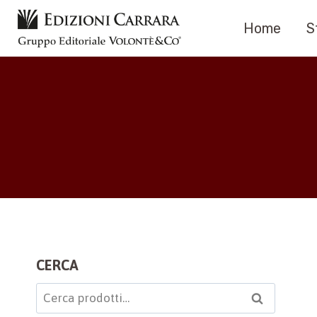
Salta
Home
S
al
contenuto
CERCA
Cerca:
Cerca