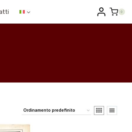
atti
0
)