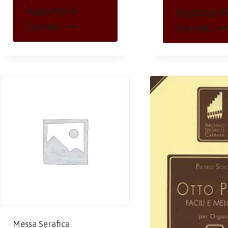
Aggiungi Al
Aggiungi Al
Carrello
Carrello
Messa Serafica