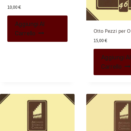
10,00
€
Aggiungi Al
Otto Pezzi per 
Carrello
15,00
€
Aggiungi Al
Carrello