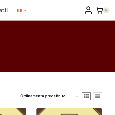
atti
0