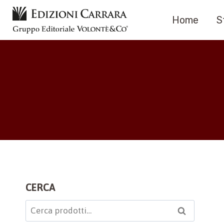
Salta
Home
S
al
contenuto
CERCA
Cerca:
Cerca