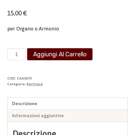
15,00
€
per Organo o Armonio
Sei
Aggiungi Al Carrello
Pezzi
Facili
quantità
COD:
CAA0370
Categoria:
Partiture
Descrizione
Informazioni aggiuntive
Descrizione