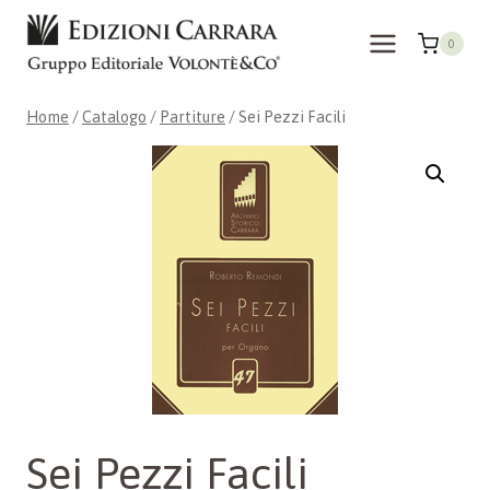
Salta
al
0
contenuto
Home
/
Catalogo
/
Partiture
/
Sei Pezzi Facili
Sei Pezzi Facili