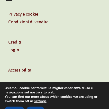
Privacy e cookie
Condizioni di vendita
Crediti
Login
Accessibilità
Usiamo i cookie per fornirti la miglior esperienza d'uso e
navigazione sul nostro sito web.
You can find out more about which cookies we are using or
Volontè & Co. Srl – P.I. 06181480960 –
info@volonte-
switch them off in
settings
.
co.com
– Tel.
+39 02 45473285