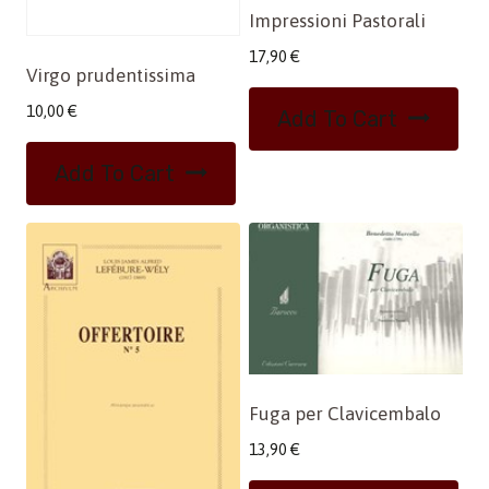
Impressioni Pastorali
17,90
€
Virgo prudentissima
10,00
€
Add To Cart
Add To Cart
Fuga per Clavicembalo
13,90
€