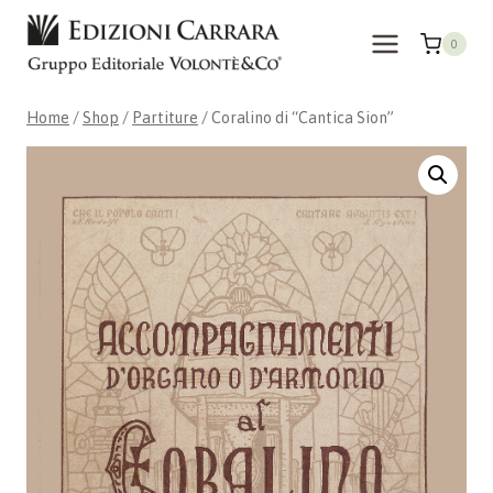
Skip
to
0
content
Home
/
Shop
/
Partiture
/
Coralino di “Cantica Sion”