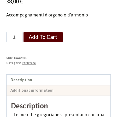
38,00
€
Accompagnamenti d’organo o d’armonio
Coralino
Add To Cart
di
"Cantica
Sion"
SKU:
CAA2501
quantity
Category:
Partiture
Description
Additional information
Description
…Le melodie gregoriane si presentano con una