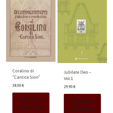
Coralino di
Jubilate Deo –
“Cantica Sion”
Vol.1
38,00
€
29,90
€
Aggiungi
Aggiungi
Al Carrello
Al Carrello