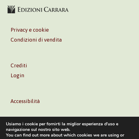
Privacy e cookie
Condizioni di vendita
Crediti
Login
Accessibilità
Usiamo i cookie per fornirti la miglior esperienza d'uso e
navigazione sul nostro sito web.
You can find out more about which cookies we are using or
Volontè & Co. Srl – P.I. 06181480960 –
info@volonte-