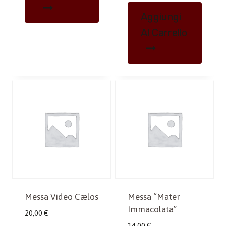
Aggiungi
Al Carrello
Messa Video Cælos
Messa “Mater
Immacolata”
20,00
€
14,00
€