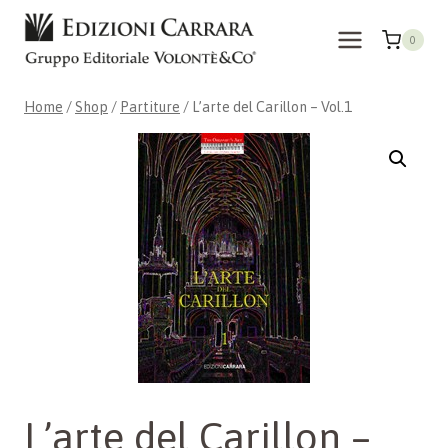
Skip
to
0
content
Home
/
Shop
/
Partiture
/
L’arte del Carillon – Vol.1
L’arte del Carillon –