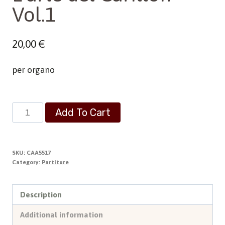
Vol.1
20,00
€
per organo
L'arte
Add To Cart
del
Carillon
-
SKU:
CAA5517
Vol.1
Category:
Partiture
quantity
Description
Additional information