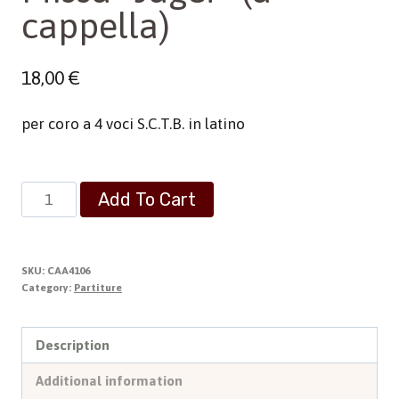
cappella)
18,00
€
per coro a 4 voci S.C.T.B. in latino
Missa
Add To Cart
"Jager"
(a
cappella)
SKU:
CAA4106
quantity
Category:
Partiture
Description
Additional information