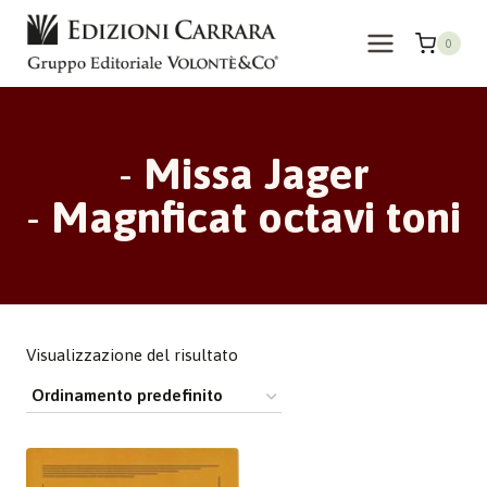
Salta
al
0
contenuto
-
Missa Jager
-
Magnficat octavi toni
Visualizzazione del risultato