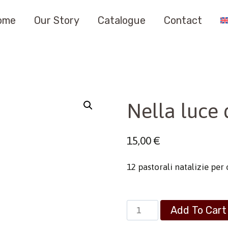
ome
Our Story
Catalogue
Contact
Nella luce 
15,00
€
12 pastorali natalizie per
Nella
Add To Cart
luce