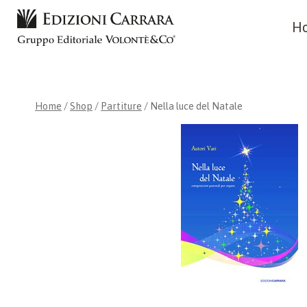
Skip
H
to
content
Home
/
Shop
/
Partiture
/
Nella luce del Natale