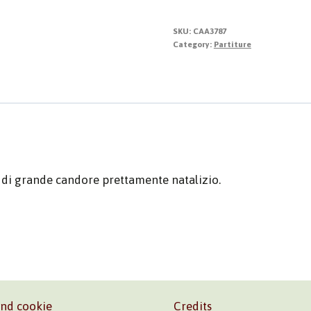
del
Natale
SKU:
CAA3787
quantity
Category:
Partiture
 di grande candore prettamente natalizio.
and cookie
Credits