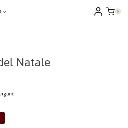
0
del Natale
 organo