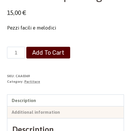
15,00
€
Pezzi facili e melodici
Otto
Add To Cart
Pezzi
per
Organo
SKU:
CAA0369
quantity
Category:
Partiture
Description
Additional information
Description