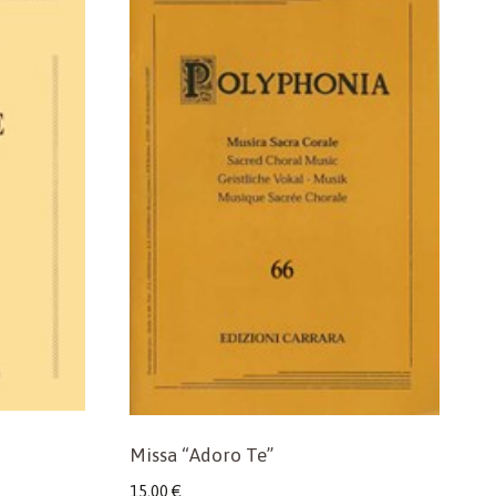
Missa “Adoro Te”
15,00
€