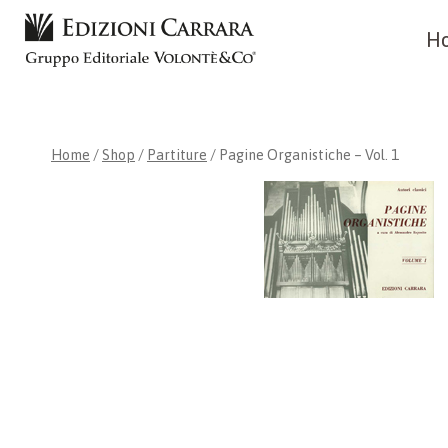
Skip
H
to
content
Home
/
Shop
/
Partiture
/
Pagine Organistiche – Vol. 1