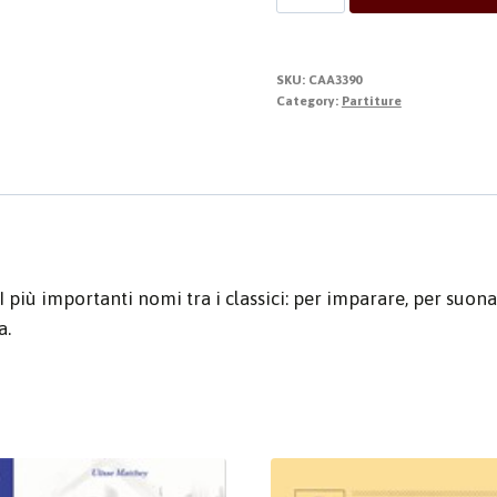
Organistiche
-
Vol.
SKU:
CAA3390
1
Category:
Partiture
quantity
più importanti nomi tra i classici: per imparare, per suon
a.