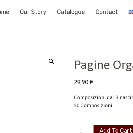
ome
Our Story
Catalogue
Contact
Pagine Orga
29,90
€
Composizioni dal Rinascim
50 Composizioni
Pagine
Add To Cart