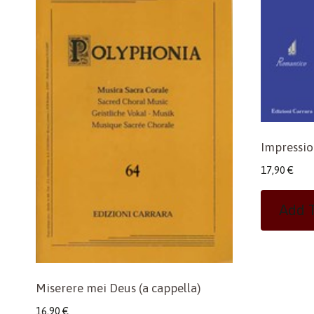
Impressio
17,90
€
Add T
Miserere mei Deus (a cappella)
16,90
€