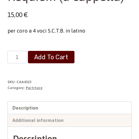
15,00
€
per coro a 4 voci S.C.T.B. in latino
Requiem
Add To Cart
(a
cappella)
quantity
SKU:
CAA4323
Category:
Partiture
Description
Additional information
Description