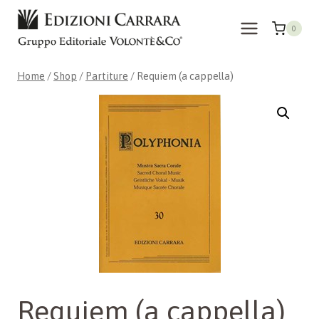
Skip
to
0
content
Home
/
Shop
/
Partiture
/
Requiem (a cappella)
Requiem (a cappella)