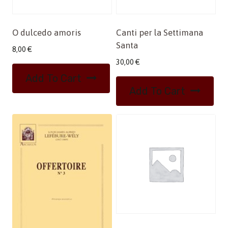
O dulcedo amoris
Canti per la Settimana
Santa
8,00
€
30,00
€
Add To Cart
Add To Cart