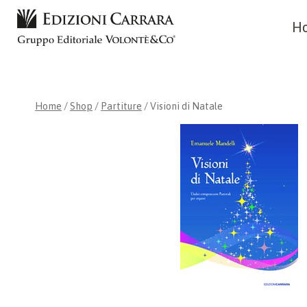
Skip
H
to
content
Home
/
Shop
/
Partiture
/
Visioni di Natale