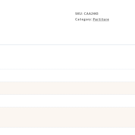
Natale
quantity
SKU:
CAA2443
Category:
Partiture