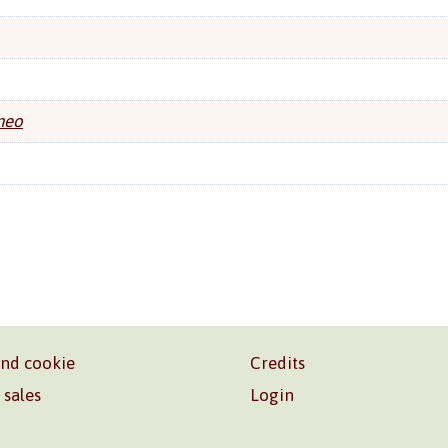
neo
and cookie
Credits
 sales
Login