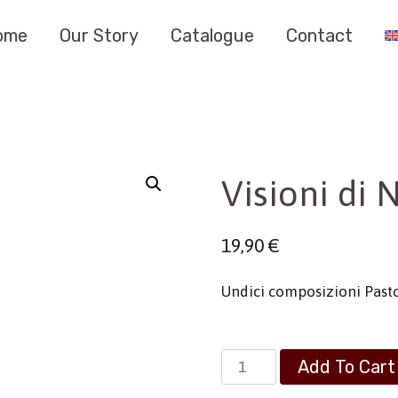
ome
Our Story
Catalogue
Contact
Visioni di 
19,90
€
Undici composizioni Pasto
Visioni
Add To Cart
di