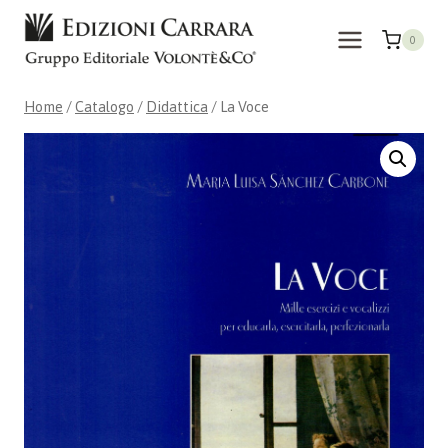
Salta
al
0
contenuto
Home
/
Catalogo
/
Didattica
/
La Voce