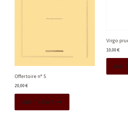
Virgo pru
10,00
€
Add T
Offertoire n° 5
20,00
€
Add To Cart