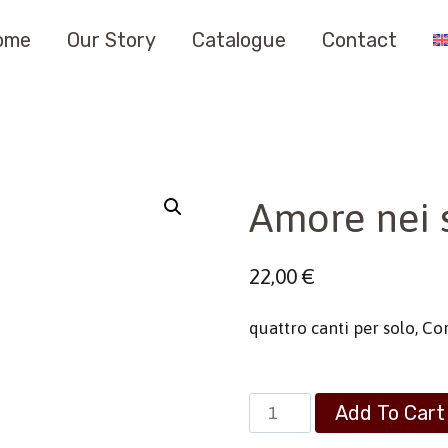
ome
Our Story
Catalogue
Contact
Amore nei 
22,00
€
quattro canti per solo, Co
Amore
Add To Cart
nei