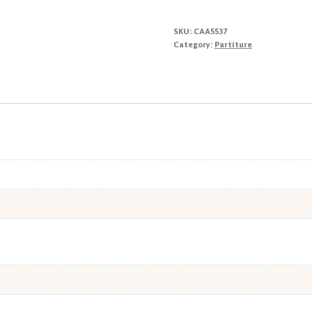
secoli
quantity
SKU:
CAA5537
Category:
Partiture