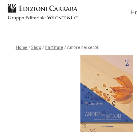
Skip
H
to
content
Home
/
Shop
/
Partiture
/
Amore nei secoli