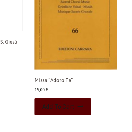
 S. Giesù
Missa “Adoro Te”
15,00
€
Add To Cart