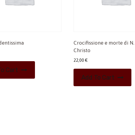
dentissima
Crocifissione e morte di N.
Christo
22,00
€
o Cart
Add To Cart