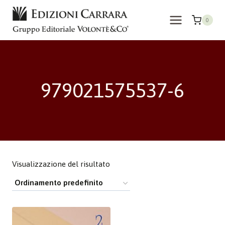
Salta
al
0
contenuto
979021575537-6
Visualizzazione del risultato