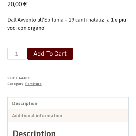
20,00
€
Dall’Avvento all’Epifania – 19 canti natalizi a 1 e piu
voci con organo
Cantiamo
Add To Cart
il
Natale
quantity
SKU:
CAA4011
Category:
Partiture
Description
Additional information
Description