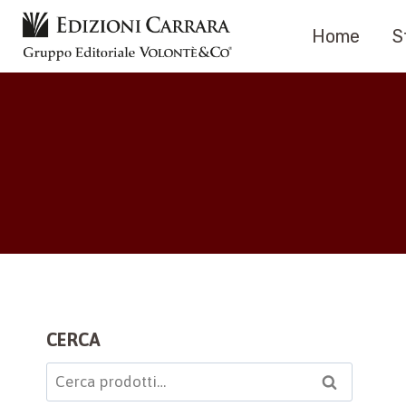
Salta
Home
S
al
contenuto
CERCA
Cerca:
Cerca