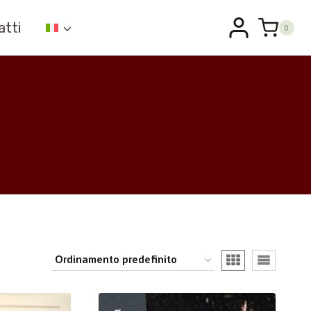
atti
0