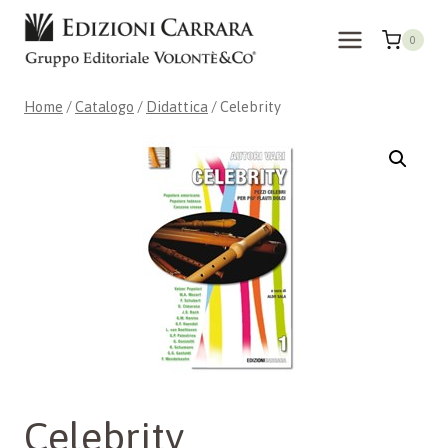
Salta
al
0
contenuto
Home
/
Catalogo
/
Didattica
/
Celebrity
Celebrity