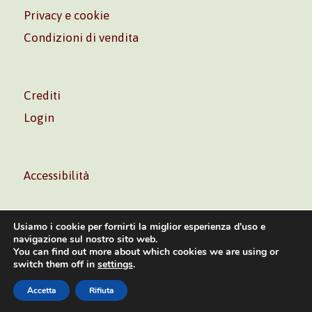
Privacy e cookie
Condizioni di vendita
Crediti
Login
Accessibilità
Usiamo i cookie per fornirti la miglior esperienza d'uso e
navigazione sul nostro sito web.
You can find out more about which cookies we are using or
Volontè & Co. Srl – P.I. 06181480960 –
info@volonte-
switch them off in
settings
.
co.com
– Tel.
+39 02 45473285
Accetta
Rifiuta