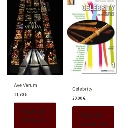
Ave Verum
Celebrity
11,90
€
20,00
€
Aggiungi
Aggiungi
Al Carrello
Al Carrello