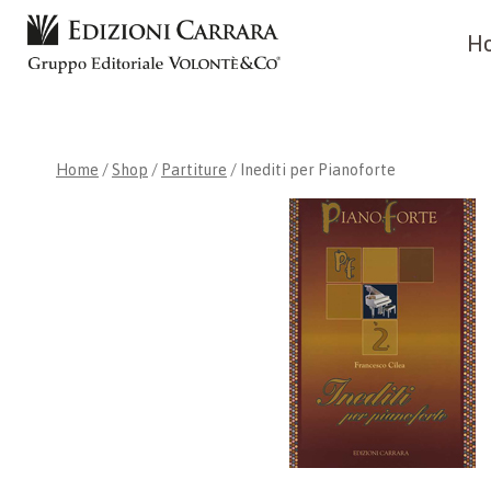
Skip
H
to
content
Home
/
Shop
/
Partiture
/
Inediti per Pianoforte