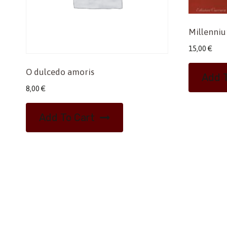
Millenni
15,00
€
O dulcedo amoris
Add T
8,00
€
Add To Cart