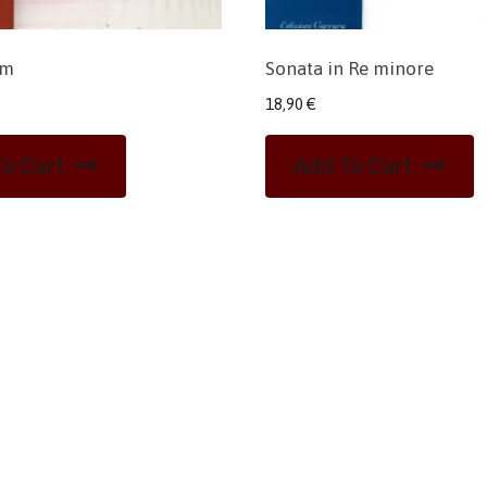
um
Sonata in Re minore
18,90
€
o Cart
Add To Cart