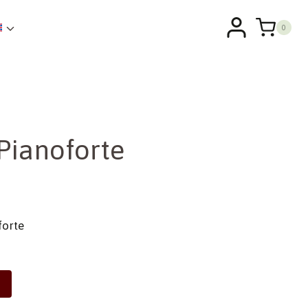
0
 Pianoforte
forte