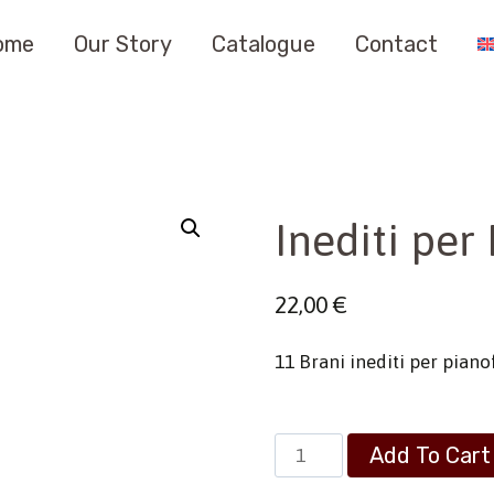
ome
Our Story
Catalogue
Contact
Inediti per
22,00
€
11 Brani inediti per piano
Inediti
Add To Cart
per