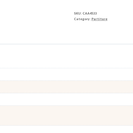
Pianoforte
quantity
SKU:
CAA4533
Category:
Partiture