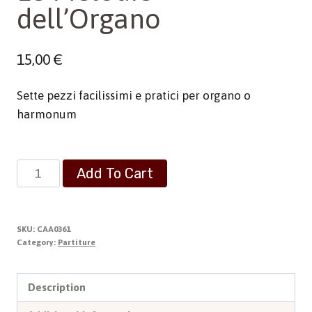
dell’Organo
15,00
€
Sette pezzi facilissimi e pratici per organo o
harmonum
Le
Add To Cart
Melodie
dell'Organo
quantity
SKU:
CAA0361
Category:
Partiture
Description