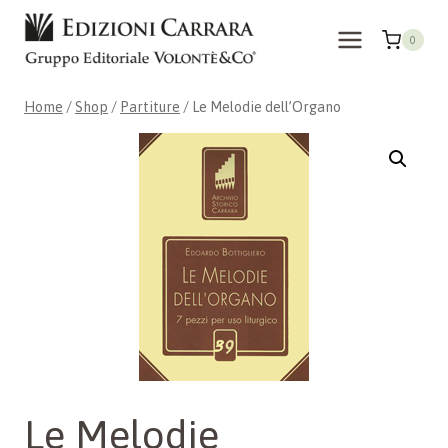
Skip
to
0
content
Home
/
Shop
/
Partiture
/
Le Melodie dell’Organo
Le Melodie